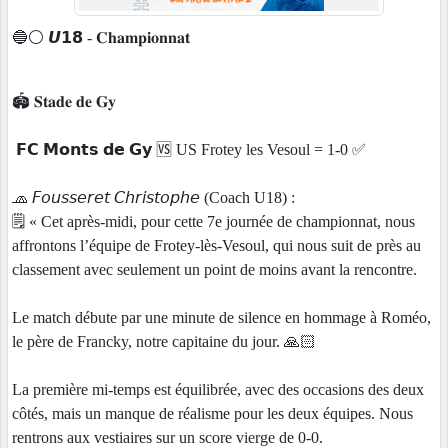
🔵⚪️ 𝙐𝟭𝟴 - 𝐂𝐡𝐚𝐦𝐩𝐢𝐨𝐧𝐧𝐚𝐭
🏟 𝐒𝐭𝐚𝐝𝐞 𝐝𝐞 𝐆𝐲
𝗙𝗖 𝗠𝗼𝗻𝘁𝘀 𝗱𝗲 𝗚𝘆 🆚 US Frotey les Vesoul = 1-0 ✅
🧢 𝘍𝘰𝘶𝘴𝘴𝘦𝘳𝘦𝘵 𝘊𝘩𝘳𝘪𝘴𝘵𝘰𝘱𝘩𝘦 (Coach U18) :
🗒 « Cet après-midi, pour cette 7e journée de championnat, nous
affrontons l’équipe de Frotey-lès-Vesoul, qui nous suit de près au
classement avec seulement un point de moins avant la rencontre.
Le match débute par une minute de silence en hommage à Roméo,
le père de Francky, notre capitaine du jour. 🙏🏻
La première mi-temps est équilibrée, avec des occasions des deux
côtés, mais un manque de réalisme pour les deux équipes. Nous
rentrons aux vestiaires sur un score vierge de 0-0.