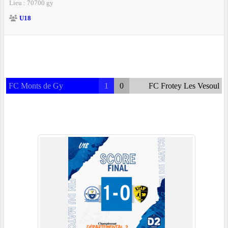
Lieu :
70700
gy
U18
FC Monts de Gy
1
0
FC Frotey Les Vesoul