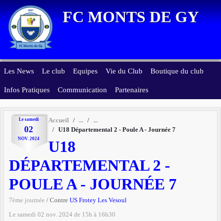
Panneau de gestion des cookies
FC MONTS DE GY
Les News
Le club
Equipes
Vie du Club
Boutique du club
Infos Pratiques
Communication
Partenaires
Le
samedi
Accueil
02
U18 Départemental 2 - Poule A - Journée 7
NOV.
2024
U18
DÉPARTEMENTAL 2 -
POULE A - JOURNÉE 7
7ème journée
/ Contre
US Frotey Les Vesoul
Le
samedi
02
nov.
2024
de 15h à 16h30