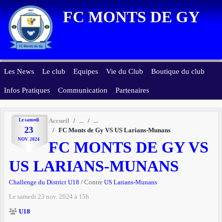
Panneau de gestion des cookies
FC MONTS DE GY
Les News
Le club
Equipes
Vie du Club
Boutique du club
Infos Pratiques
Communication
Partenaires
Le
samedi
Accueil
23
FC Monts de Gy VS US Larians-Munans
NOV.
2024
FC MONTS DE GY VS
US LARIANS-MUNANS
Challenge du District U18
/ Contre
US Larians-Munans
Le
samedi
23
nov.
2024
à 15h
U18