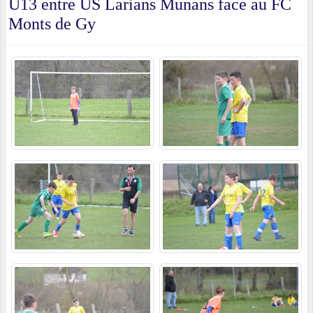
U13 entre US Larians Munans face au FC
Monts de Gy