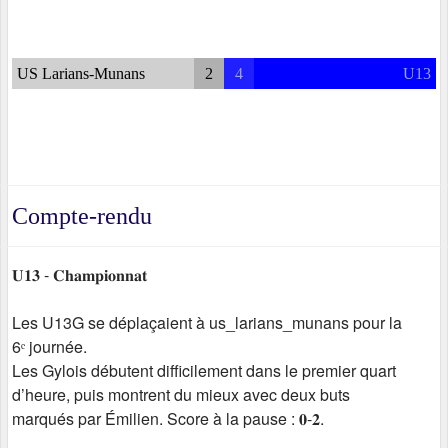
US Larians-Munans
2
4
U13
Compte-rendu
𝐔𝟏𝟑 - 𝐂𝐡𝐚𝐦𝐩𝐢𝐨𝐧𝐧𝐚𝐭
Les U13G se déplaçaient à us_larians_munans pour la
6ᵉ journée.
Les Gylois débutent difficilement dans le premier quart
d’heure, puis montrent du mieux avec deux buts
marqués par Émilien. Score à la pause : 𝟎-𝟐.