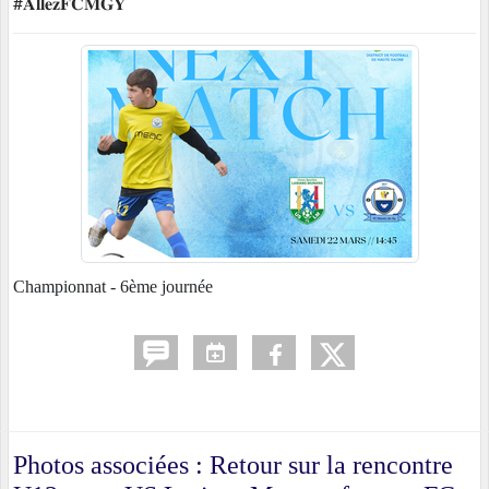
#𝐀𝐥𝐥𝐞𝐳𝐅𝐂𝐌𝐆𝐘
Championnat - 6ème journée
Photos associées : Retour sur la rencontre