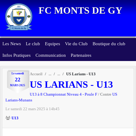
Panneau de gestion des cookies
FC MONTS DE GY
Les News
Le club
Equipes
Vie du Club
Boutique du club
Infos Pratiques
Communication
Partenaires
Le
samedi
Accueil
US Larians - U13
22
US LARIANS - U13
MARS
2025
U13 à 8 Championnat Niveau 4 - Poule F
/ Contre
US
Larians-Munans
Le
samedi
22
mars
2025
à 14h45
U13