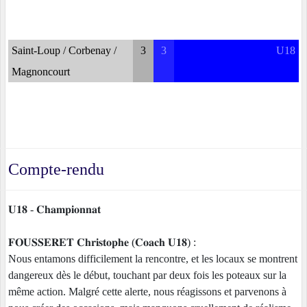
Saint-Loup / Corbenay /
3
3
U18
Magnoncourt
Compte-rendu
𝐔𝟏𝟖 - 𝐂𝐡𝐚𝐦𝐩𝐢𝐨𝐧𝐧𝐚𝐭
𝐅𝐎𝐔𝐒𝐒𝐄𝐑𝐄𝐓 𝐂𝐡𝐫𝐢𝐬𝐭𝐨𝐩𝐡𝐞 (𝐂𝐨𝐚𝐜𝐡 𝐔𝟏𝟖) :
Nous entamons difficilement la rencontre, et les locaux se montrent
dangereux dès le début, touchant par deux fois les poteaux sur la
même action. Malgré cette alerte, nous réagissons et parvenons à