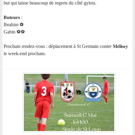
but qui laisse beaucoup de regrets du côté gylois.
𝐁𝐮𝐭𝐞𝐮𝐫𝐬 :
Ibrahim ⚽
Gabin ⚽⚽
Prochain rendez-vous : déplacement à St Germain contre 𝐌𝐞́𝐥𝐢𝐬𝐞𝐲
le week-end prochain.