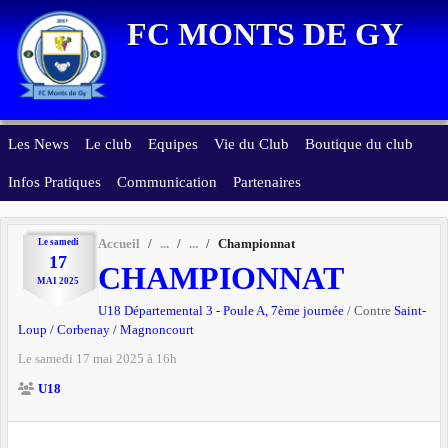
Panneau de gestion des cookies
FC MONTS DE GY
Les News
Le club
Equipes
Vie du Club
Boutique du club
Infos Pratiques
Communication
Partenaires
Le
samedi
Accueil
Championnat
17
CHAMPIONNAT
MAI
2025
U18 Départemental 3 - Poule A, 7ème journée
/ Contre
Saint-
Loup / Corbenay / Magnoncourt
Le
samedi
17
mai
2025
à 16h
U18