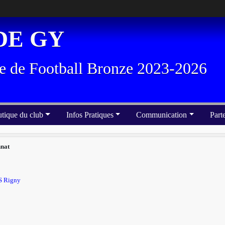
DE GY
e de Football Bronze 2023-2026
tique du club
Infos Pratiques
Communication
Part
nat
S Rigny