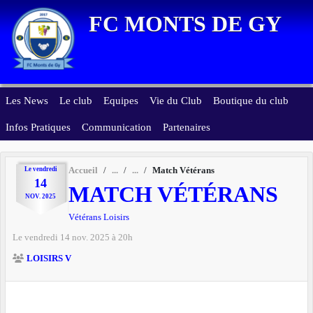
Panneau de gestion des cookies
FC MONTS DE GY
Les News
Le club
Equipes
Vie du Club
Boutique du club
Infos Pratiques
Communication
Partenaires
Le
vendredi
Accueil
Match Vétérans
14
MATCH VÉTÉRANS
NOV.
2025
Vétérans Loisirs
Le
vendredi
14
nov.
2025
à 20h
LOISIRS V