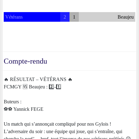
Vétérans
2
1
Beaujeu
Compte-rendu
🔥 RÉSULTAT – VÉTÉRANS 🔥
FCMGY 🆚 Beaujeu : 2️⃣-1️⃣
Buteurs :
⚽️⚽️ Yannick FEGE
Un match qui s’annonçait compliqué pour nos Gylois !
L’adversaire du soir : une équipe qui joue, qui s’entraîne, qui
cherche la perf’… bref, tout l’inverse de nos vétérans préférés 😜