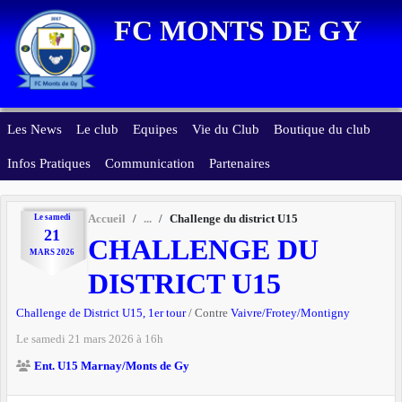
Panneau de gestion des cookies
FC MONTS DE GY
Les News
Le club
Equipes
Vie du Club
Boutique du club
Infos Pratiques
Communication
Partenaires
Le
samedi
Accueil
Challenge du district U15
21
CHALLENGE DU
MARS
2026
DISTRICT U15
Challenge de District U15, 1er tour
/ Contre
Vaivre/Frotey/Montigny
Le
samedi
21
mars
2026
à 16h
Ent. U15 Marnay/Monts de Gy