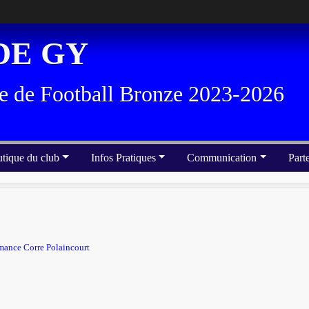
DE GY
e de Football Bronze 2023-2026
tique du club
Infos Pratiques
Communication
Part
ance Corre Polaincourt