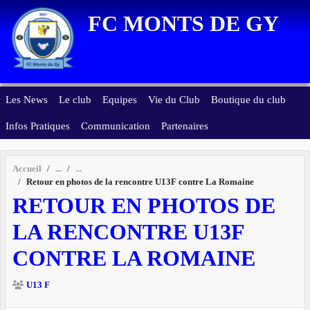
Panneau de gestion des cookies
FC MONTS DE GY
Les News
Le club
Equipes
Vie du Club
Boutique du club
Infos Pratiques
Communication
Partenaires
Accueil
Retour en photos de la rencontre U13F contre La Romaine
RETOUR EN PHOTOS DE
LA RENCONTRE U13F
CONTRE LA ROMAINE
U13 F