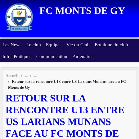
Panneau de gestion des cookies
FC MONTS DE GY
Les News
Le club
Equipes
Vie du Club
Boutique du club
Infos Pratiques
Communication
Partenaires
Accueil
Retour sur la rencontre U13 entre US Larians Munans face au FC
Monts de Gy
RETOUR SUR LA
RENCONTRE U13 ENTRE
US LARIANS MUNANS
FACE AU FC MONTS DE