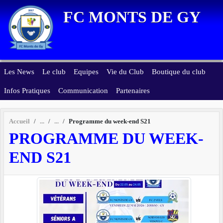
Panneau de gestion des cookies
FC MONTS DE GY
Les News
Le club
Equipes
Vie du Club
Boutique du club
Infos Pratiques
Communication
Partenaires
Accueil
Programme du week-end S21
PROGRAMME DU WEEK-
END S21