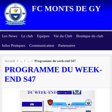
Panneau de gestion des cookies
FC MONTS DE GY
Les News
Le club
Equipes
Vie du Club
Boutique du club
Infos Pratiques
Communication
Partenaires
Accueil
Programme du week-end S47
PROGRAMME DU WEEK-
END S47