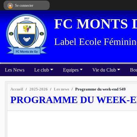
Panneau de gestion des cookies
Se connecter
FC MONTS 
Label Ecole Féminin
Les News
Le club
Equipes
Vie du Club
Bou
Accueil
2025-2026
Les news
Programme du week-end S49
PROGRAMME DU WEEK-EN