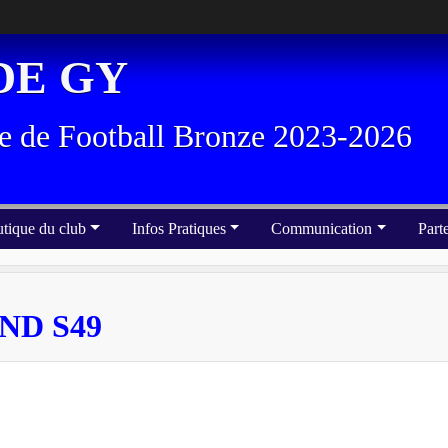
DE GY
e de Football Bronze 2023-2026
tique du club
Infos Pratiques
Communication
Part
D S49