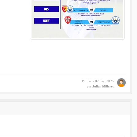
Publié le
02 déc. 2025
par
Julien Milleret