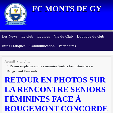
Panneau de gestion des cookies
FC MONTS DE GY
Les News
Le club
Equipes
Vie du Club
Boutique du club
Infos Pratiques
Communication
Partenaires
Accueil
Retour en photos sur la rencontre Seniors Féminines face à
Rougemont Concorde
RETOUR EN PHOTOS SUR
LA RENCONTRE SENIORS
FÉMININES FACE À
ROUGEMONT CONCORDE